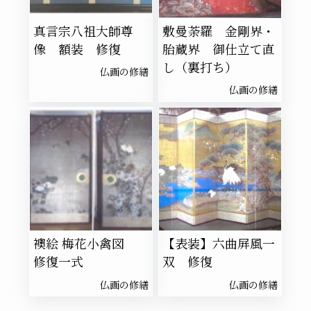
真言宗八祖大師尊
敷曼荼羅 金剛界・
像 額装 修復
胎蔵界 御仕立て直
し（裏打ち）
仏画の修繕
仏画の修繕
襖絵 梅花小禽図
【表装】六曲屏風一
修復一式
双 修復
仏画の修繕
仏画の修繕