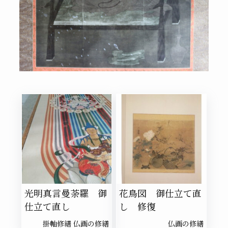
光明真言曼荼羅 御
花鳥図 御仕立て直
仕立て直し
し 修復
掛軸修繕
仏画の修繕
仏画の修繕