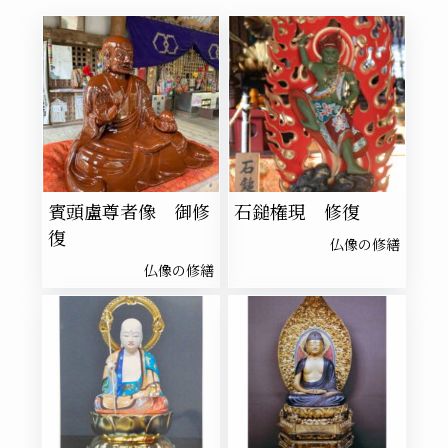
賓頭盧尊者像 御修
石鎚権現 修復
復
仏像の修繕
仏像の修繕