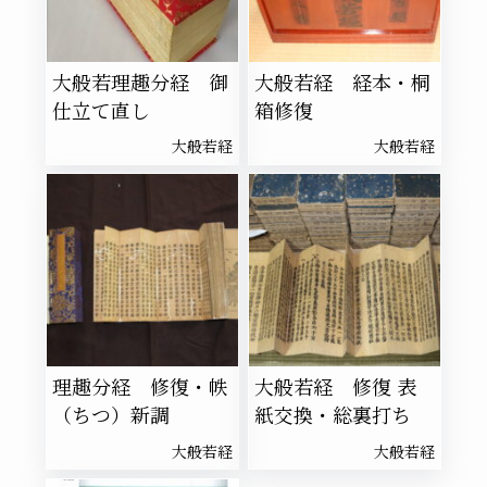
大般若理趣分経 御
大般若経 経本・桐
仕立て直し
箱修復
大般若経
大般若経
理趣分経 修復・帙
大般若経 修復 表
（ちつ）新調
紙交換・総裏打ち
大般若経
大般若経