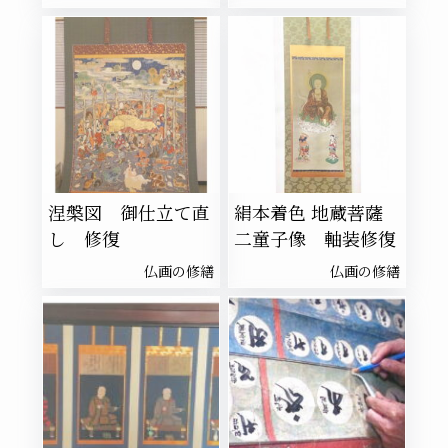
涅槃図 御仕立て直
絹本着色 地蔵菩薩
し 修復
二童子像 軸装修復
仏画の修繕
仏画の修繕