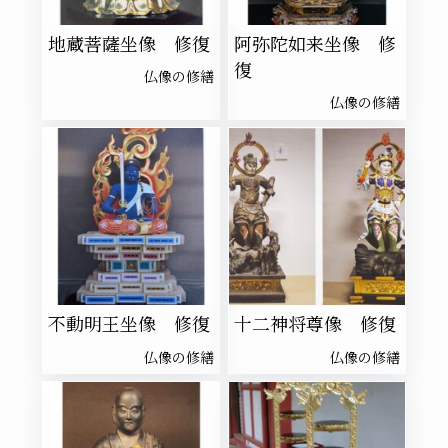
地蔵菩薩坐像 修復
阿弥陀如来坐像 修
復
仏像の修繕
仏像の修繕
不動明王坐像 修復
十二神将尊像 修復
仏像の修繕
仏像の修繕