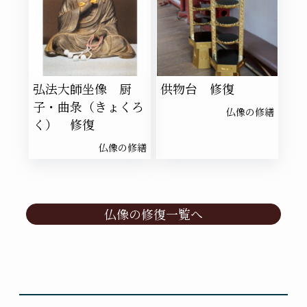
弘法大師坐像 厨
供物台 修復
子・曲彔（きょくろ
仏像の修繕
く） 修復
仏像の修繕
仏像の修復一覧へ