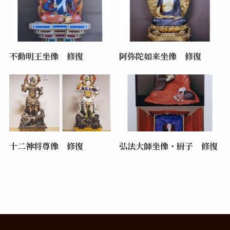
不動明王坐像 修復
阿弥陀如来坐像 修復
十二神将尊像 修復
弘法大師坐像・厨子 修復