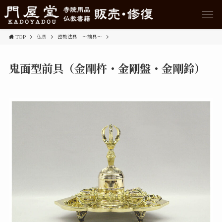
TOP
仏具
密教法具 ～前具～
鬼面型前具（金剛杵・金剛盤・金剛鈴）