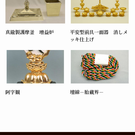
真鍮製護摩釜 増益炉
平安型前具一面器 消しメ
ッキ仕上げ
阿字観
壇線－胎蔵界－