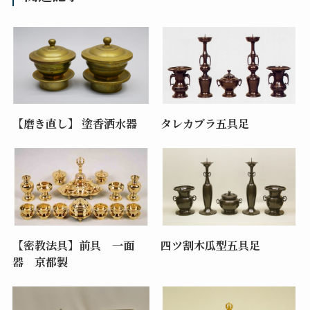
【磨き直し】 塗香洒水器
タレカブラ五具足
【密教法具】前具 一面
四ツ割木瓜型五具足
器 京都製