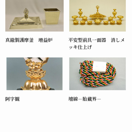
真鍮製護摩釜 増益炉
平安型前具一面器 消しメ
ッキ仕上げ
阿字観
壇線－胎蔵界－