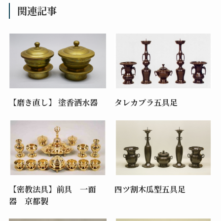
関連記事
【磨き直し】 塗香洒水器
タレカブラ五具足
【密教法具】前具 一面
四ツ割木瓜型五具足
器 京都製