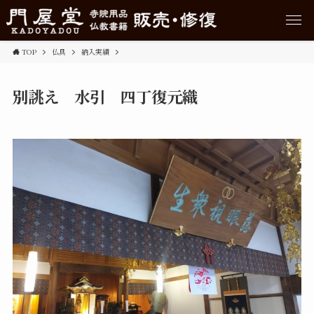
TOP
仏具
納入実績
別誂え 水引 四丁復元織