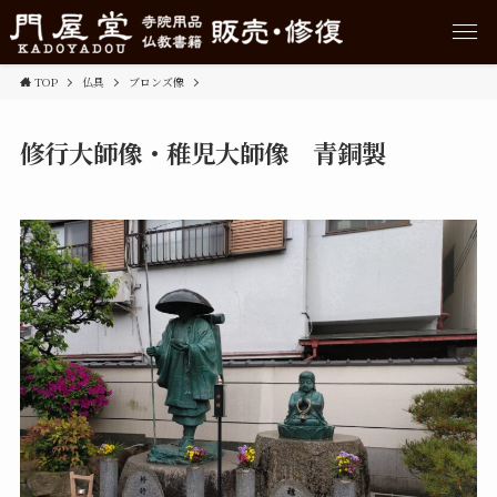
TOP
仏具
ブロンズ像
修行大師像・稚児大師像 青銅製