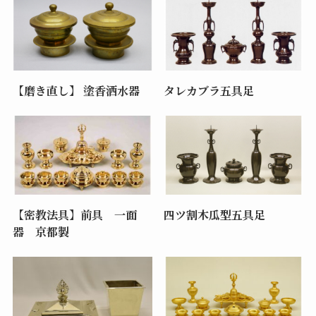
【磨き直し】 塗香洒水器
タレカブラ五具足
【密教法具】前具 一面
四ツ割木瓜型五具足
器 京都製