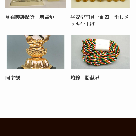
真鍮製護摩釜 増益炉
平安型前具一面器 消しメ
ッキ仕上げ
阿字観
壇線－胎蔵界－