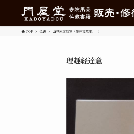
TOP
仏書
山城屋文政堂（藤井文政堂）
理趣経達意