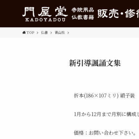
TOP
仏書
青山社
新引導諷誦文集
折本(186×107ミリ) 緞子装
1月から12月まで月別に構
価格：お問い合わせ下さい。