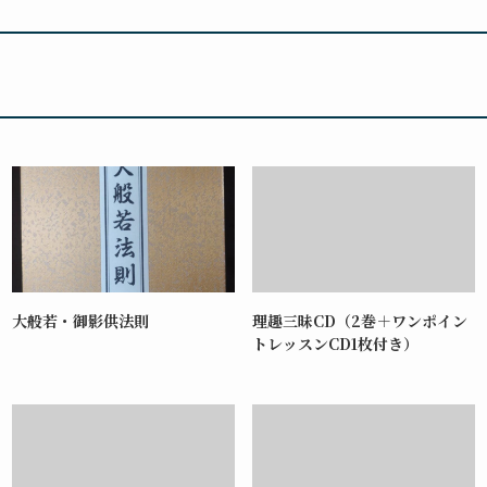
大般若・御影供法則
理趣三昧CD（2巻＋ワンポイン
トレッスンCD1枚付き）