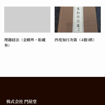
理趣経法（金剛界・胎蔵
四度加行次第（4冊1帙）
界）
株式会社 門屋堂