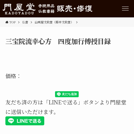
TOP
仏書
山城屋文政堂（藤井文政堂）
三宝院流幸心方 四度加行傅授目録
価格：
友だち済の方は「LINEで送る」ボタンより門屋堂
に送信いただけます。