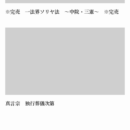
※完売 一法界ソリヤ法 ～中院・三憲～ ※完売
真言宗 独行葬儀次第