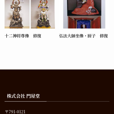
十二神将尊像 修復
弘法大師坐像・厨子 修復
株式会社 門屋堂
〒791-0121