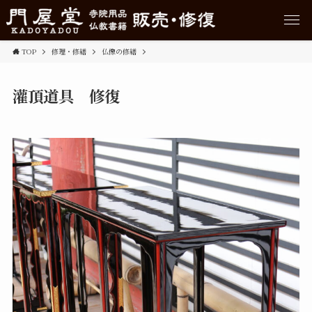
TOP
修理・修繕
仏像の修繕
灌頂道具 修復