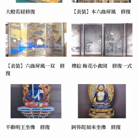
大般若経修復
【表装】本六曲屏風 修復
【表装】六曲屏風一双 修
襖絵 梅花小禽図 修復一式
復
不動明王坐像 修復
阿弥陀如来坐像 修復