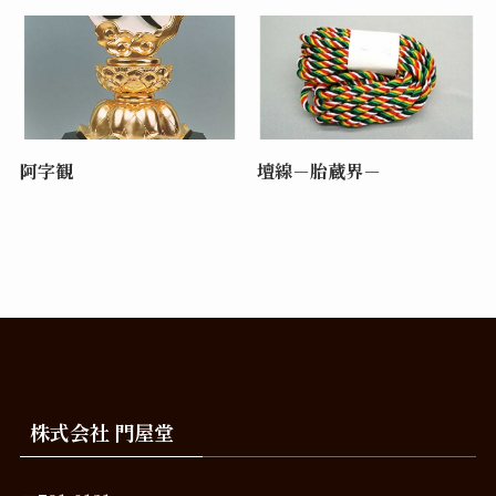
阿字観
壇線－胎蔵界－
株式会社 門屋堂