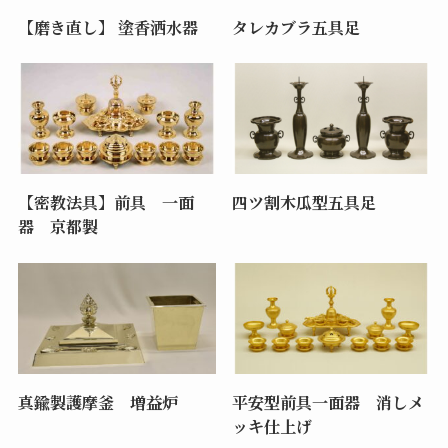
【磨き直し】 塗香洒水器
タレカブラ五具足
【密教法具】前具 一面
四ツ割木瓜型五具足
器 京都製
真鍮製護摩釜 増益炉
平安型前具一面器 消しメ
ッキ仕上げ