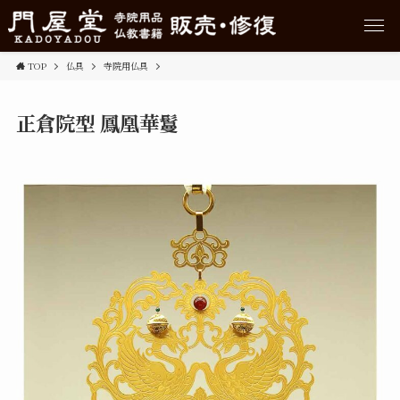
TOP
仏具
寺院用仏具
正倉院型 鳳凰華鬘