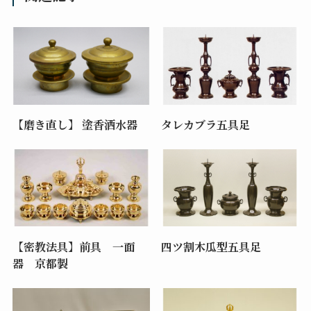
【磨き直し】 塗香洒水器
タレカブラ五具足
【密教法具】前具 一面
四ツ割木瓜型五具足
器 京都製