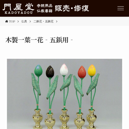
TOP
仏具
二鋲花・五鋲花
木製一葉一花‐五鋲用‐