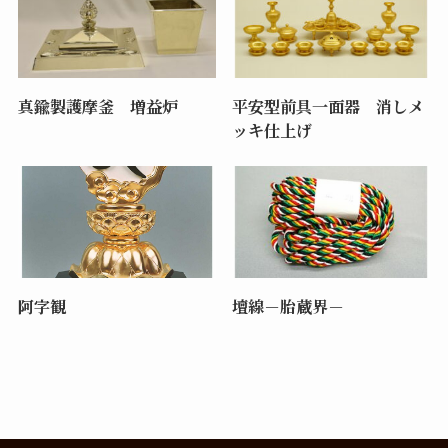
真鍮製護摩釜 増益炉
平安型前具一面器 消しメ
ッキ仕上げ
阿字観
壇線－胎蔵界－