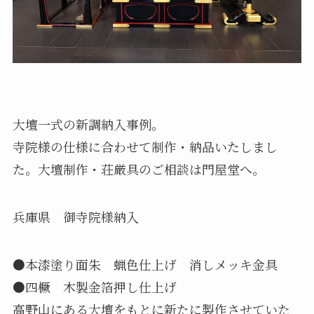
大壇一式の新調納入事例。
寺院様の仕様に合わせて制作・納品いたしまし
た。大壇制作・荘厳具のご相談は門屋堂へ。
兵庫県 御寺院様納入
●本漆塗り面朱 蝋色仕上げ 消しメッキ金具
●四橛 木製金箔押し仕上げ
高野山にある大壇をもとに新たに製作させていた