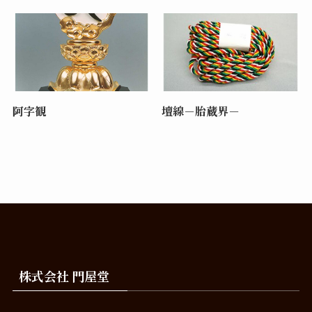
阿字観
壇線－胎蔵界－
株式会社 門屋堂