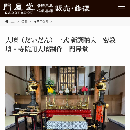
TOP
仏具
寺院用仏具
大壇（だいだん）一式 新調納入｜密教
壇・寺院用大壇制作｜門屋堂