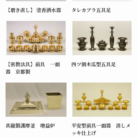
【磨き直し】 塗香洒水器
タレカブラ五具足
【密教法具】前具 一面
四ツ割木瓜型五具足
器 京都製
真鍮製護摩釜 増益炉
平安型前具一面器 消しメ
ッキ仕上げ