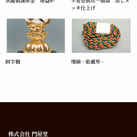
真鍮製護摩釜 増益炉
平安型前具一面器 消しメ
ッキ仕上げ
阿字観
壇線－胎蔵界－
株式会社 門屋堂