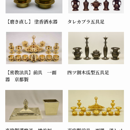
【磨き直し】 塗香洒水器
タレカブラ五具足
【密教法具】前具 一面
四ツ割木瓜型五具足
器 京都製