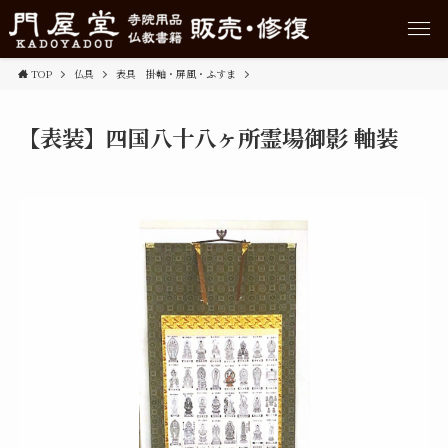
TOP
仏具
表具 掛軸・屏風・ふすま
【表装】四国八十八ヶ所霊場御影 軸装