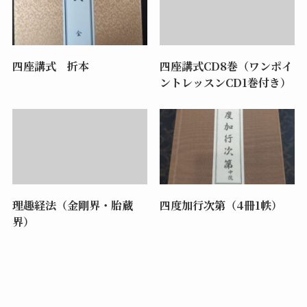
四座講式 折本
四座講式CD8巻（ワンポイ
ントレッスンCD1巻付き）
理趣経法（金剛界・胎蔵
四度加行次第（4冊1帙）
界）