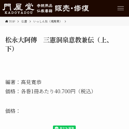
TOP
仏書
いっしん社（現廃業）
松永大阿傳 三憲洞泉意教兼伝（上、
下）
編著：高見寛恭
価格：各巻1冊あたり40.700円（税込）
価格：