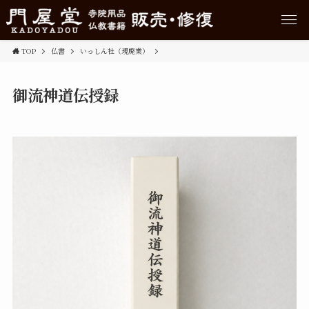
TOP
仏書
いっしん社（現廃業）
御流神道伝授録