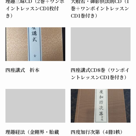
理趣三昧CD（2巻＋ワンポ
大般若・御影供法則CD（1
イントレッスンCD1枚付
巻＋ワンポイントレッスン
き）
CD1巻付き）
四座講式 折本
四座講式CD8巻（ワンポイ
ントレッスンCD1巻付き）
理趣経法（金剛界・胎蔵
四度加行次第（4冊1帙）