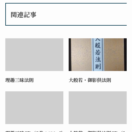
関連記事
理趣三昧法則
大般若・御影供法則