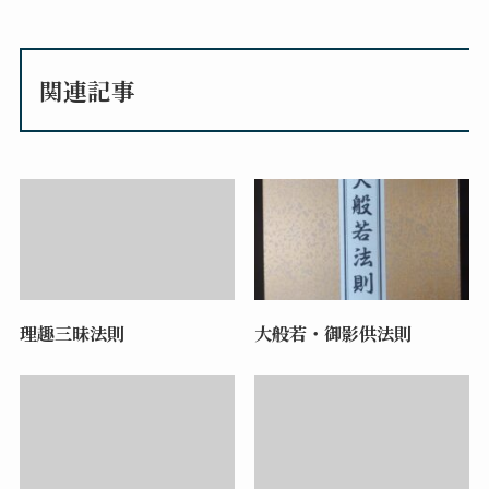
関連記事
理趣三昧法則
大般若・御影供法則