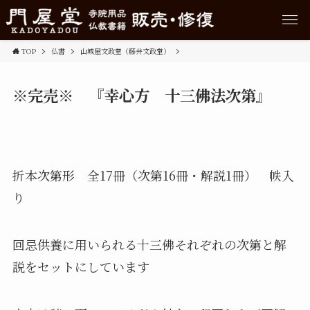
TOP
仏書
山城屋文政堂（藤井文政堂）
※完売※ 『幸心方 十三佛法次第』
折本次第形 全17冊（次第16冊・解説1冊） 帙入
り
回忌供養に用いられる十三佛それぞれの次第と解
説をセットにしています